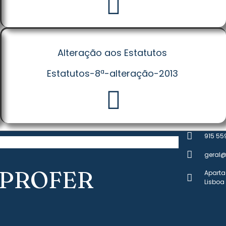
Alteração aos Estatutos
Estatutos-8ª-alteração-2013
915 55
geral@
PROFER
Aparta
Lisboa