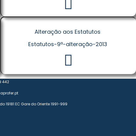
Alteração aos Estatutos
Estatutos-9ª-alteração-2013
9 442
aprofer.pt
do 19181 EC Gare do Oriente 1991-999